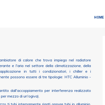
HOME
ambiatore di calore che trova impiego nel radiatore
erante e l'aria nel settore della climatizzazione, della
pplicazione in tutti i condizionatori, i chiller e i
nente possono essere di tre tipologie: HTC Alluminio -
antito dall'accoppiamento per interferenza realizzato
 per mezzo di un'ogiva).
zzo ti tubi internamente rigati oppure tubi in alluminio,