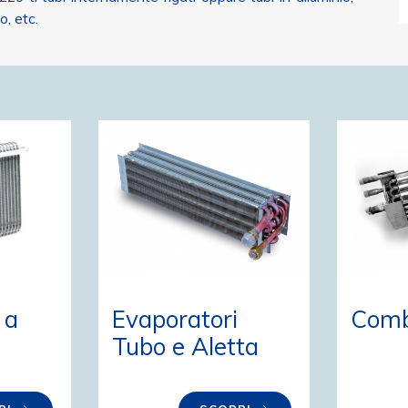
o, etc.
Evaporatori
Comb
 a
Tubo e Aletta