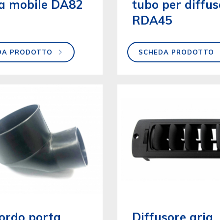
ta mobile DA82
tubo per diffus
RDA45
DA PRODOTTO
SCHEDA PRODOTTO
ordo porta
Diffusore aria