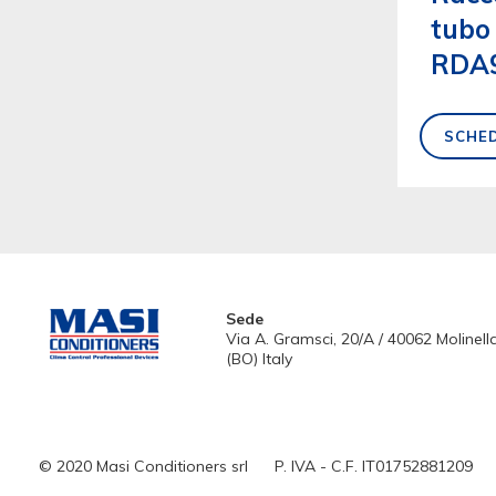
tubo 
RDA
SCHE
Sede
Via A. Gramsci, 20/A / 40062 Molinell
(BO) Italy
© 2020 Masi Conditioners srl
P. IVA - C.F. IT01752881209