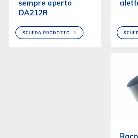
sempre aperto
alet
DA212R
SCHEDA PRODOTTO
SCHE
Racc