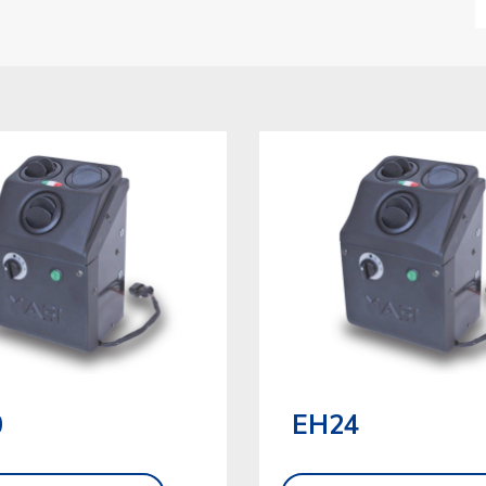
0
EH24