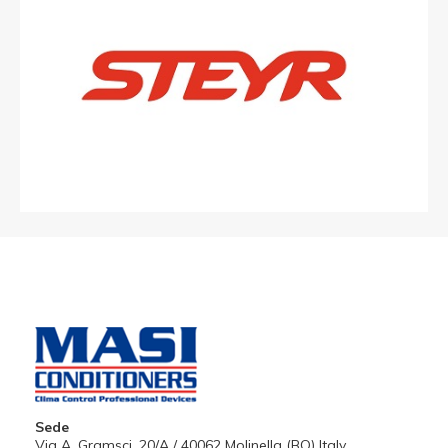
Sede
Via A. Gramsci, 20/A / 40062 Molinella (BO) Italy