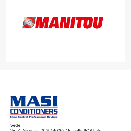
Sede
Via A. Gramsci, 20/A / 40062 Molinella (BO) Italy